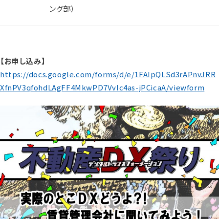
ング部）
【お申し込み】
https://docs.google.com/forms/d/e/1FAIpQLSd3rAPnvJRR
XfnPV3qfohdLAgFF4MkwPD7VvIc4as-jPCicaA/viewform