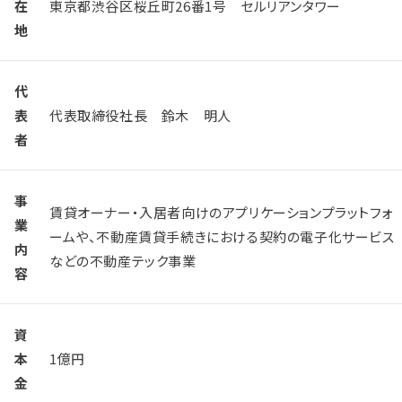
在
東京都渋谷区桜丘町26番1号 セルリアンタワー
地
代
表
代表取締役社長 鈴木 明人
者
事
賃貸オーナー・入居者向けのアプリケーションプラットフォ
業
ームや、不動産賃貸手続きにおける契約の電子化サービス
内
などの不動産テック事業
容
資
本
1億円
金