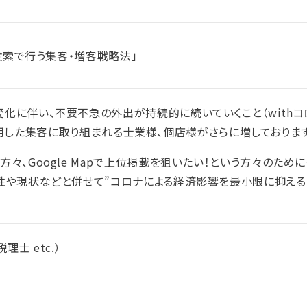
検索で行う集客・増客戦略法」
化に伴い、不要不急の外出が持続的に続いていくこと（withコ
)を活用した集客に取り組まれる士業様、個店様がさらに増しております
々、Google Mapで上位掲載を狙いたい！という方々のため
性や現状などと併せて”コロナによる経済影響を最小限に抑え
士 etc.）