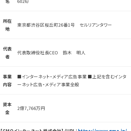
名
6026）
所在
東京都渋谷区桜丘町26番1号 セルリアンタワー
地
代表
代表取締役社長CEO 鈴木 明人
者
事業
■インターネット・メディア広告事業 ■上記を含むインタ
内容
ーネット広告・メディア事業全般
資本
2億7,766万円
金
【GMOインターネット株式会社】（URL：
https://www.gmo.jp/