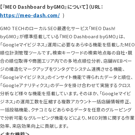
【『MEO Dashboard byGMO』について】（URL：
https://meo-dash.com/
)
GMO TECHのローカルSEO最適化サービス「MEO Dash!
byGMO」が標準搭載している『MEO Dashboard byGMO』は、
「Googleマイビジネス」運用に必要なあらゆる機能を搭載したMEO
順位計測管理ツールです。検索キーワードの検索地点毎の自社・競
合の順位取得や商圏エリア内での多地点順位分析、店舗WEBペー
ジの構造化マークアップをワンタグでシステム連携させる機能、
「Googleマイビジネス」のインサイト機能で得られたデータと順位、
「Googleアナリティクス」のデータを掛け合わせて実施するクロス
分析など様々な機能を搭載しています。そのほか、「Googleマイビ
ジネス」の運用工数を圧縮する複数アカウント一括店舗情報修正、
一括投稿機能、クチコミなどあらゆるデータを任意のグルーピング
で分析可能なグルーピング機能などにより、MEO対策に関する作業
効率、来店効果向上に貢献します。
＜主な機能＞