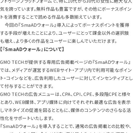
ブトゥーンプラットフォームで、特に10代から30代の女性に絶大な人
気を誇っています。無料作品も豊富ですが、その他にボーナスポイン
トを消費することで読める作品も多数揃えています。
今回の『SmaADウォール』導入によってボーナスポイントを獲得
する手段が増えたことにより、ユーザーにとって課金以外の選択肢
も増え、より多くの作品をユーザーに楽しんでいただけます。
【『SmaADウォール』について】
GMO TECHが提供する専用広告掲載ページの『SmaADウォール』
では、メディアが運営するWEBサイト・アプリ内で利用可能なポイン
ト・コインなどを、広告利用したユーザーに対してインセンティブとし
て付与することができます。
GMO TECHの広告メニューは、CPA、CPI、CPE、多段階CPEと様々
とあり、WEB媒体、アプリ媒体に向けてそれぞれ最適な広告を表示
しマネタイズの促進を図るとともに、媒体のコンテンツのさらなる活
性化をサポートいたします。
『SmaADウォール』を導入することで、通常の広告掲載との比較や、