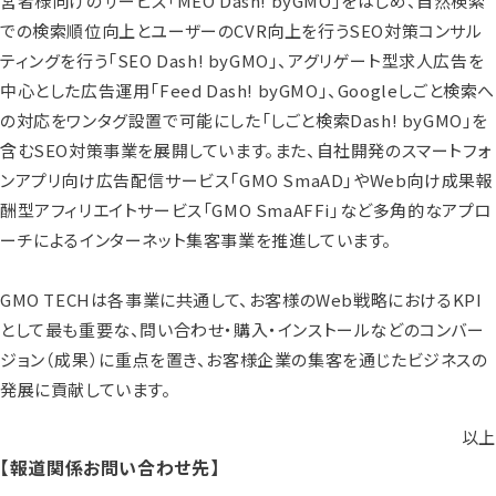
営者様向けのサービス「MEO Dash! byGMO」をはじめ、自然検索
での検索順位向上とユーザーのCVR向上を行うSEO対策コンサル
ティングを行う「SEO Dash! byGMO」、アグリゲート型求人広告を
中心とした広告運用「Feed Dash! byGMO」、Googleしごと検索へ
の対応をワンタグ設置で可能にした「しごと検索Dash! byGMO」を
含むSEO対策事業を展開しています。また、自社開発のスマートフォ
ンアプリ向け広告配信サービス「GMO SmaAD」やWeb向け成果報
酬型アフィリエイトサービス「GMO SmaAFFi」など多角的なアプロ
ーチによるインターネット集客事業を推進しています。
GMO TECHは各事業に共通して、お客様のWeb戦略におけるKPI
として最も重要な、問い合わせ・購入・インストールなどのコンバー
ジョン（成果）に重点を置き、お客様企業の集客を通じたビジネスの
発展に貢献しています。
以上
【報道関係お問い合わせ先】