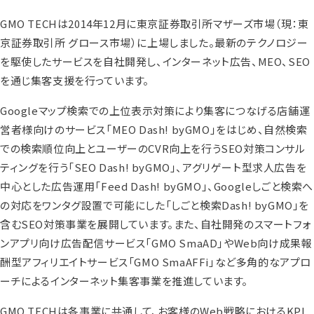
GMO TECHは2014年12月に東京証券取引所マザーズ市場（現：東
京証券取引所 グロース市場）に上場しました。最新のテクノロジー
を駆使したサービスを自社開発し、インターネット広告、MEO、SEO
を通じ集客支援を行っています。
Googleマップ検索での上位表示対策により集客につなげる店舗運
営者様向けのサービス「MEO Dash! byGMO」をはじめ、自然検索
での検索順位向上とユーザーのCVR向上を行うSEO対策コンサル
ティングを行う「SEO Dash! byGMO」、アグリゲート型求人広告を
中心とした広告運用「Feed Dash! byGMO」、Googleしごと検索へ
の対応をワンタグ設置で可能にした「しごと検索Dash! byGMO」を
含むSEO対策事業を展開しています。また、自社開発のスマートフォ
ンアプリ向け広告配信サービス「GMO SmaAD」やWeb向け成果報
酬型アフィリエイトサービス「GMO SmaAFFi」など多角的なアプロ
ーチによるインターネット集客事業を推進しています。
GMO TECHは各事業に共通して、お客様のWeb戦略におけるKPI