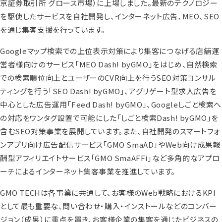
京証券取引所 グロース市場）に上場しました。最新のテクノロジー
を駆使したサービスを自社開発し、インターネット広告、MEO、SEO
を通じ集客支援を行っています。
Googleマップ検索での上位表示対策により集客につなげる店舗運
営者様向けのサービス「MEO Dash! byGMO」をはじめ、自然検索
での検索順位向上とユーザーのCVR向上を行うSEO対策コンサル
ティングを行う「SEO Dash! byGMO」、アグリゲート型求人広告を
中心とした広告運用「Feed Dash! byGMO」、Googleしごと検索へ
の対応をワンタグ設置で可能にした「しごと検索Dash! byGMO」を
含むSEO対策事業を展開しています。また、自社開発のスマートフォ
ンアプリ向け広告配信サービス「GMO SmaAD」やWeb向け成果報
酬型アフィリエイトサービス「GMO SmaAFFi」など多角的なアプロ
ーチによるインターネット集客事業を推進しています。
GMO TECHは各事業に共通して、お客様のWeb戦略におけるKPI
として最も重要な、問い合わせ・購入・インストールなどのコンバー
ジョン（成果）に重点を置き、お客様企業の集客を通じたビジネスの