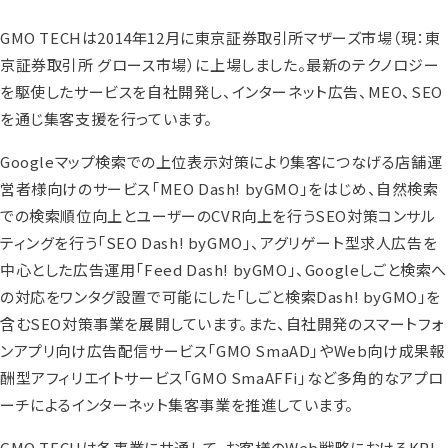
GMO TECHは2014年12月に東京証券取引所マザーズ市場（現：東
京証券取引所 グロース市場）に上場しました。最新のテクノロジー
を駆使したサービスを自社開発し、インターネット広告、MEO、SEO
を通じ集客支援を行っています。
Googleマップ検索での上位表示対策により集客につなげる店舗運
営者様向けのサービス「MEO Dash! byGMO」をはじめ、自然検索
での検索順位向上とユーザーのCVR向上を行うSEO対策コンサル
ティングを行う「SEO Dash! byGMO」、アグリゲート型求人広告を
中心とした広告運用「Feed Dash! byGMO」、Googleしごと検索へ
の対応をワンタグ設置で可能にした「しごと検索Dash! byGMO」を
含むSEO対策事業を展開しています。また、自社開発のスマートフォ
ンアプリ向け広告配信サービス「GMO SmaAD」やWeb向け成果報
酬型アフィリエイトサービス「GMO SmaAFFi」など多角的なアプロ
ーチによるインターネット集客事業を推進しています。
GMO TECHは各事業に共通して、お客様のWeb戦略におけるKPI