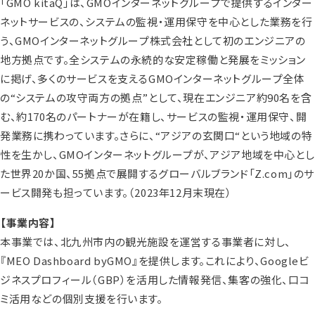
「GMO kitaQ」は、GMOインターネットグループで提供するインター
ネットサービスの、システムの監視・運用保守を中心とした業務を行
う、GMOインターネットグループ株式会社として初のエンジニアの
地方拠点です。全システムの永続的な安定稼働と発展をミッション
に掲げ、多くのサービスを支えるGMOインターネットグループ全体
の“システムの攻守両方の拠点”として、現在エンジニア約90名を含
む、約170名のパートナーが在籍し、サービスの監視・運用保守、開
発業務に携わっています。さらに、“アジアの玄関口“という地域の特
性を生かし、GMOインターネットグループが、アジア地域を中心とし
た世界20か国、55拠点で展開するグローバルブランド「Z.com」のサ
ービス開発も担っています。（2023年12月末現在）
【事業内容】
本事業では、北九州市内の観光施設を運営する事業者に対し、
『MEO Dashboard byGMO』を提供します。これにより、Googleビ
ジネスプロフィール（GBP）を活用した情報発信、集客の強化、口コ
ミ活用などの個別支援を行います。