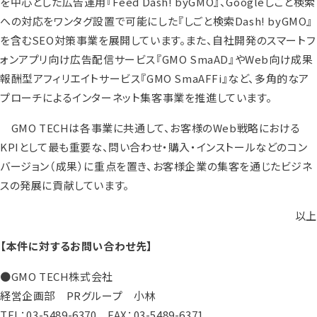
を中心とした広告運用『Feed Dash! byGMO』、Googleしごと検索
への対応をワンタグ設置で可能にした『しごと検索Dash! byGMO』
を含むSEO対策事業を展開しています。また、自社開発のスマートフ
ォンアプリ向け広告配信サービス『GMO SmaAD』やWeb向け成果
報酬型アフィリエイトサービス『GMO SmaAFFi』など、多角的なア
プローチによるインターネット集客事業を推進しています。
GMO TECHは各事業に共通して、お客様のWeb戦略における
KPIとして最も重要な、問い合わせ・購入・インストールなどのコン
バージョン（成果）に重点を置き、お客様企業の集客を通じたビジネ
スの発展に貢献しています。
以上
【本件に対するお問い合わせ先】
●GMO TECH株式会社
経営企画部 PRグループ 小林
TEL：03-5489-6370 FAX：03-5489-6371