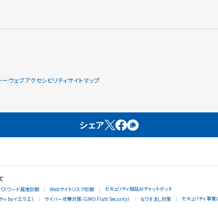
シー
ウェブアクセシビリティ
サイトマップ
シェア
て
セキュリティ相談AIチャットボット
パスワード漏洩診断
Webサイトリスク診断
セキュリティ事業
ィ byイエラエ）
サイバー攻撃対策（GMO Flatt Security）
なりすまし対策