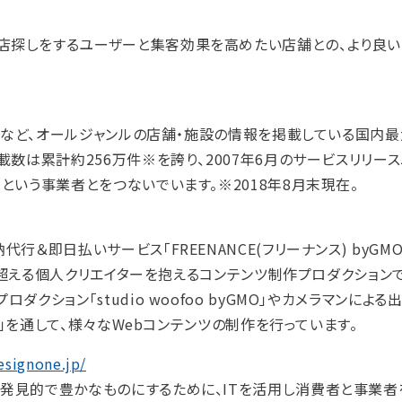
お店探しをするユーザーと集客効果を高めたい店舗との、より良
グルメなど、オールジャンルの店舗・施設の情報を掲載している国内
載数は累計約256万件※を誇り、2007年6月のサービスリリー
という事業者とをつないでいます。※2018年8月末現在。
＆即日払いサービス「FREENANCE(フリーナンス) byGMO
名を超える個人クリエイターを抱えるコンテンツ制作プロダクションで
クション「studio woofoo byGMO」やカメラマンによ
MO」を通して、様々なWebコンテンツの制作を行っています。
esignone.jp/
り発見的で豊かなものにするために、ITを活用し消費者と事業者