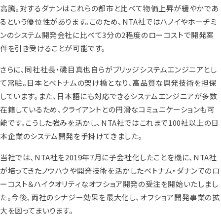
高騰。対するダナンはこれらの都市と比べて物価上昇が緩やかであ
るという優位性があります。このため、NTA社ではハノイやホーチミ
ンのシステム開発会社に比べて3分の2程度のローコストで開発案
件を引き受けることが可能です。
さらに、同社社長・磯目真也自らがブリッジシステムエンジニアとし
て常駐。日本とベトナムの架け橋となり、高品質な開発技術を担保
しています。また、日本語にも対応できるシステムエンジニアが多数
在籍しているため、クライアントとの円滑なコミュニケーションも可
能です。こうした強みを活かし、NTA社ではこれまで100社以上の日
本企業のシステム開発を手掛けてきました。
当社では、NTA社を2019年7月に子会社化したことを機に、NTA社
が培ってきたノウハウや開発技術を活かしたベトナム・ダナンでのロ
ーコスト＆ハイクオリティなオフショア開発の受注を開始いたしまし
た。今後、両社のシナジー効果を最大化し、オフショア開発事業の拡
大を図ってまいります。