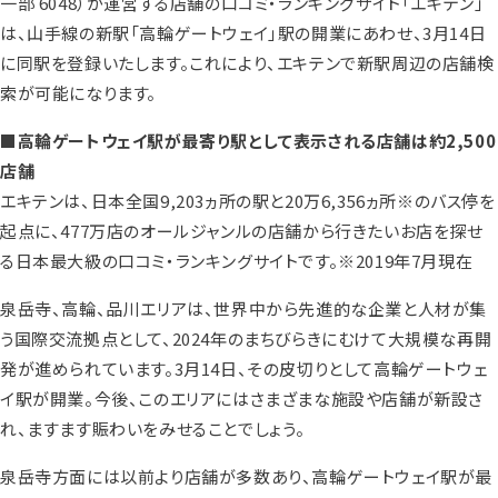
一部 6048）が運営する店舗の口コミ・ランキングサイト「エキテン」
は、山手線の新駅「高輪ゲートウェイ」駅の開業にあわせ、3月14日
に同駅を登録いたします。これにより、エキテンで新駅周辺の店舗検
索が可能になります。
■高輪ゲートウェイ駅が最寄り駅として表示される店舗は約2,500
店舗
エキテンは、日本全国9,203ヵ所の駅と20万6,356ヵ所※のバス停を
起点に、477万店のオールジャンルの店舗から行きたいお店を探せ
る日本最大級の口コミ・ランキングサイトです。※2019年7月現在
泉岳寺、高輪、品川エリアは、世界中から先進的な企業と人材が集
う国際交流拠点として、2024年のまちびらきにむけて大規模な再開
発が進められています。3月14日、その皮切りとして高輪ゲートウェ
イ駅が開業。今後、このエリアにはさまざまな施設や店舗が新設さ
れ、ますます賑わいをみせることでしょう。
泉岳寺方面には以前より店舗が多数あり、高輪ゲートウェイ駅が最