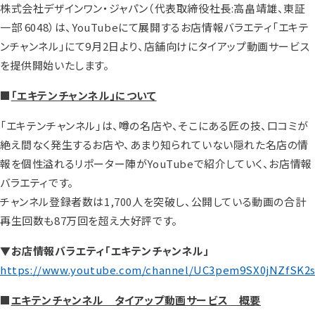
株式会社デザインワン・ジャパン（代表取締役社長:高畠靖雄、東証
一部 6048）は、YouTubeにて展開するお店情報バラエティ「エキテ
ンチャンネル」にて9月2日より、店舗向けにタイアップ動画サービス
を提供開始いたします。
■
「エキテンチャンネル」について
「エキテンチャンネル」は、噂の名店や、そこにある匠の技、口コミが
絶え間なく発生するお店や、あまり知られていない隠れた名店の情
報を個性溢れるリポーター陣がYouTubeで紹介していく、お店情報
バラエティです。
チャンネル登録者数は1,700人を突破し、公開している動画の合計
再生回数も87万回を超え大好評です。
▼お店情報バラエティ「エキテンチャンネル」
https://www.youtube.com/channel/UC3pem9SX0jNZfSK2s
■
エキテンチャンネル タイアップ動画サービス 概要