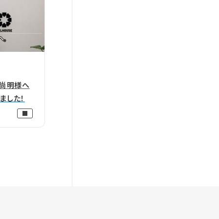
 尚明様へ
ました！