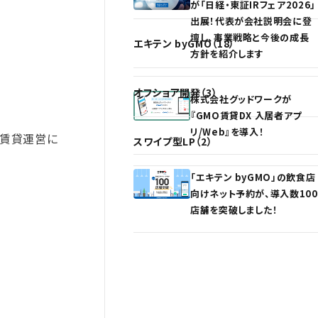
が「日経・東証IRフェア2026」
出展！代表が会社説明会に登
壇し、事業戦略と今後の成長
エキテン byGMO（18）
方針を紹介します
オフショア開発（3）
株式会社グッドワークが
『GMO賃貸DX 入居者アプ
リ/Web』を導入！
。賃貸運営に
スワイプ型LP（2）
「エキテン byGMO」の飲食店
向けネット予約が、導入数100
店舗を突破しました！