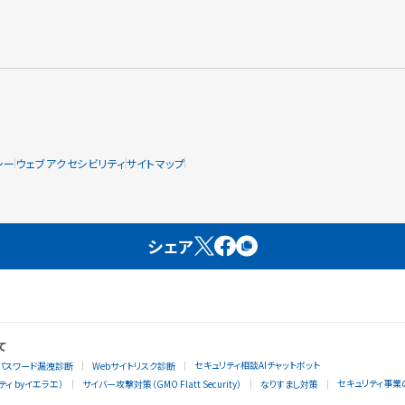
シー
ウェブアクセシビリティ
サイトマップ
シェア
て
セキュリティ相談AIチャットボット
パスワード漏洩診断
Webサイトリスク診断
セキュリティ事業
ィ byイエラエ）
サイバー攻撃対策（GMO Flatt Security）
なりすまし対策