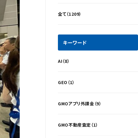
全て（1209）
キーワード
AI（8）
GEO（1）
GMOアプリ外課金（9）
GMO不動産査定（1）