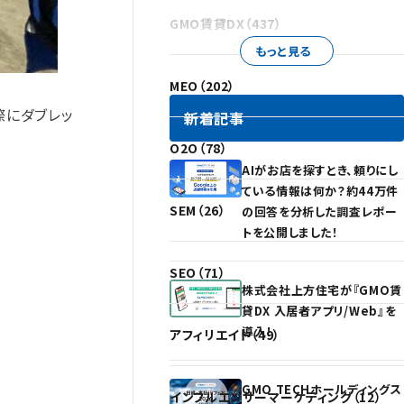
GMO賃貸DX（437）
もっと見る
MEO（202）
際にダブレッ
新着記事
。
O2O（78）
AIがお店を探すとき、頼りにし
ている情報は何か？約44万件
SEM（26）
の回答を分析した調査レポー
トを公開しました！
SEO（71）
株式会社上方住宅が『GMO賃
貸DX 入居者アプリ/Web』を
導入！
アフィリエイト（49）
GMO TECHホールディングス
インフルエンサーマーケティング（12）