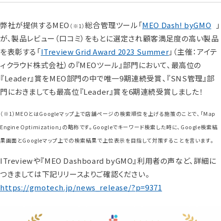
弊社が提供するMEO
総合管理ツール「
MEO Dash! byGMO
」
（※1）
が、製品レビュー（口コミ）をもとに選定され顧客満足度の高い製品
を表彰する「
ITreview Grid Award 2023 Summer
」（主催：アイテ
ィクラウド株式会社）の『MEOツール』部門において、最高位の
『Leader』賞をMEO部門の中で唯一9期連続受賞、『SNS管理』部
門におきましても最高位『Leader』賞を6期連続受賞しました！
（※1）MEOとはGoogleマップ上で店舗ページの検索順位を上げる施策のことで、「Map
Engine Optimization」の略称です。Googleでキーワード検索した時に、Google検索結
果画面とGoogleマップ上での検索結果で上位表示を目指して対策することを言います。
ITreviewや『MEO Dashboard byGMO』利用者の声など、詳細に
つきましては下記リリースよりご確認ください。
https://gmotech.jp/news_release/?p=9371