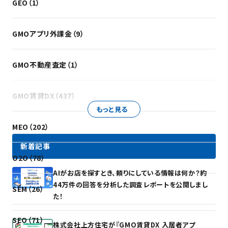
GEO（1）
GMOアプリ外課金（9）
GMO不動産査定（1）
GMO賃貸DX（437）
もっと見る
MEO（202）
新着記事
O2O（78）
AIがお店を探すとき、頼りにしている情報は何か？約
44万件の回答を分析した調査レポートを公開しまし
SEM（26）
た！
SEO（71）
株式会社上方住宅が『GMO賃貸DX 入居者アプ